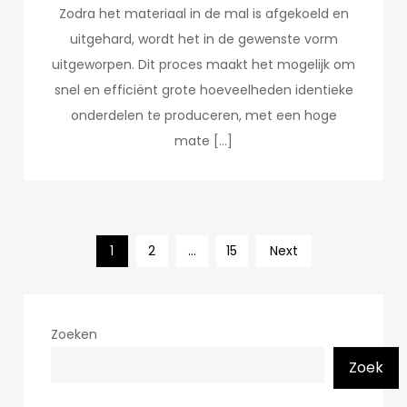
Zodra het materiaal in de mal is afgekoeld en
uitgehard, wordt het in de gewenste vorm
uitgeworpen. Dit proces maakt het mogelijk om
snel en efficiënt grote hoeveelheden identieke
onderdelen te produceren, met een hoge
mate […]
Posts
1
2
…
15
Next
pagination
Zoeken
Zoek