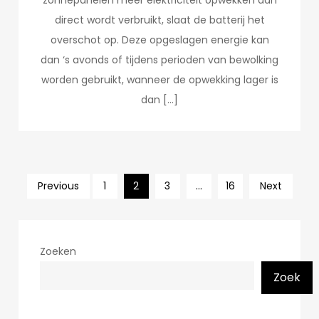
zonnepanelen meer elektriciteit opwekken dan
direct wordt verbruikt, slaat de batterij het
overschot op. Deze opgeslagen energie kan
dan ‘s avonds of tijdens perioden van bewolking
worden gebruikt, wanneer de opwekking lager is
dan […]
Posts
Previous
1
2
3
…
16
Next
pagination
Zoeken
Zoek