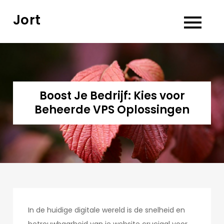
Skip
Jort
to
content
Boost Je Bedrijf: Kies voor
Beheerde VPS Oplossingen
In de huidige digitale wereld is de snelheid en