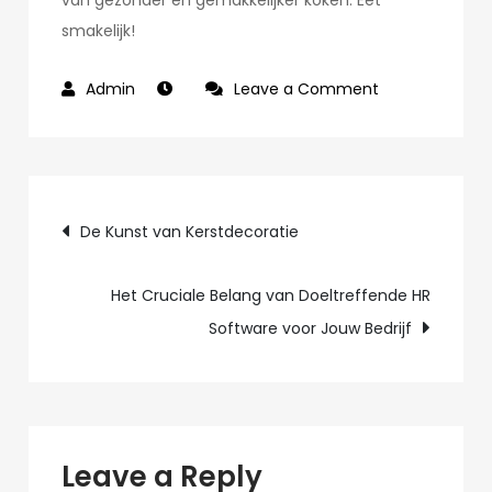
van gezonder en gemakkelijker koken. Eet
smakelijk!
on
Leave a Comment
De
Voordelen
van
Post
een
De Kunst van Kerstdecoratie
Airfryer:
navigation
Gezond
Het Cruciale Belang van Doeltreffende HR
en
Software voor Jouw Bedrijf
Gemakkelijk
Koken
Leave a Reply