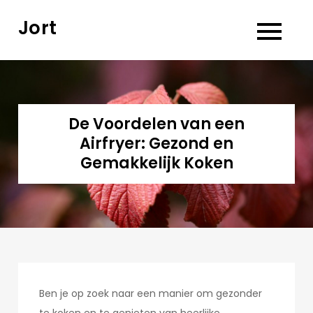
Skip
Jort
to
content
De Voordelen van een
Airfryer: Gezond en
Gemakkelijk Koken
Ben je op zoek naar een manier om gezonder