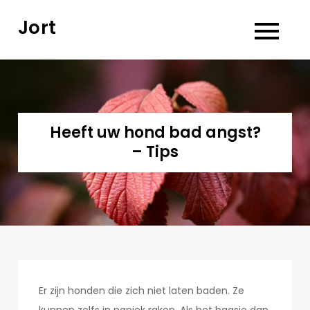
Skip
Jort
to
content
Heeft uw hond bad angst?
– Tips
Er zijn honden die zich niet laten baden. Ze