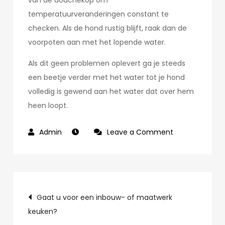
van de douchekop om
temperatuurveranderingen constant te
checken. Als de hond rustig blijft, raak dan de
voorpoten aan met het lopende water.
Als dit geen problemen oplevert ga je steeds
een beetje verder met het water tot je hond
volledig is gewend aan het water dat over hem
heen loopt.
on
Leave a Comment
Heeft
uw
hond
Post
bad
Gaat u voor een inbouw- of maatwerk
angst?
keuken?
navigation
–