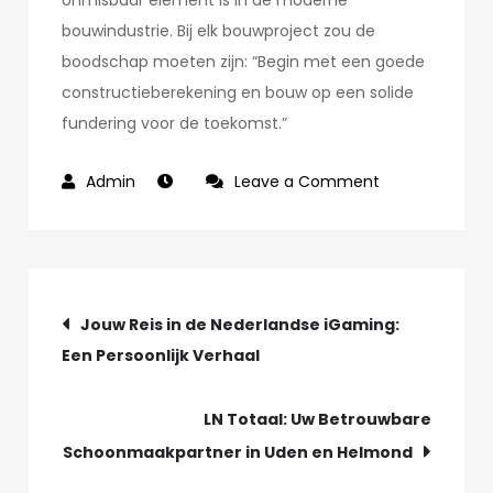
onmisbaar element is in de moderne
bouwindustrie. Bij elk bouwproject zou de
boodschap moeten zijn: “Begin met een goede
constructieberekening en bouw op een solide
fundering voor de toekomst.”
on
Leave a Comment
Het
Belang
van
Post
een
Jouw Reis in de Nederlandse iGaming:
Goede
Een Persoonlijk Verhaal
navigation
Constructiebe
LN Totaal: Uw Betrouwbare
Schoonmaakpartner in Uden en Helmond