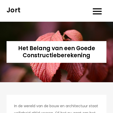
Skip
Jort
to
content
Het Belang van een Goede
Constructieberekening
In de wereld van de bouw en architectuur staat