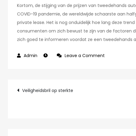
Kortom, de stijging van de prijzen van tweedehands au
COVID-19 pandemie, de wereldwijde schaarste aan half
private lease. Het is nog onduidelijk hoe lang deze tren
consumenten om zich bewust te zijn van de factoren die
zich goed te informeren voordat ze een tweedehands a
on
Leave a Comment
Waarom
zijn
tweedehands
Post
auto’s
Veiligheidsbril op sterkte
zo
navigation
duur
geworden?