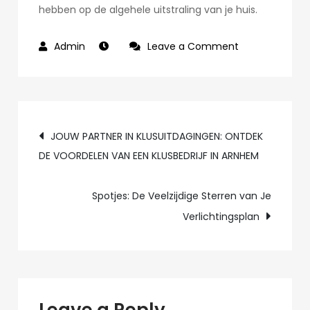
hebben op de algehele uitstraling van je huis.
on
Leave a Comment
De
Magie
van
Post
Inbouwspots:
JOUW PARTNER IN KLUSUITDAGINGEN: ONTDEK
Verlichting
DE VOORDELEN VAN EEN KLUSBEDRIJF IN ARNHEM
navigation
met
Stijl
Spotjes: De Veelzijdige Sterren van Je
en
Verlichtingsplan
Functionaliteit