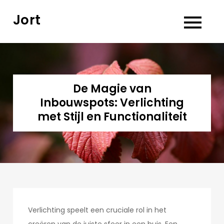
Skip
Jort
to
content
De Magie van
Inbouwspots: Verlichting
met Stijl en Functionaliteit
Verlichting speelt een cruciale rol in het