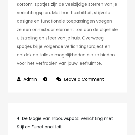
Kortom, spotjes zijn de veelzijdige sterren van je
verlichtingsplan. Met hun flexibiliteit, stijlvolle
designs en functionele toepassingen voegen
ze een onmisbaar element toe aan de algehele
uitstraling en sfeer van je huis. Overweeg
spotjes bij je volgende verlichtingsproject en
ontdek de talloze mogelijkheden die ze bieden
voor het verfraaien van jouw leefruimte.
on
Leave a Comment
Spotjes:
De
Veelzijdige
Post
Sterren
De Magie van Inbouwspots: Verlichting met
van
Stijl en Functionaliteit
navigation
Je