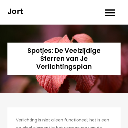
Skip
Jort
to
content
Spotjes: De Veelzijdige
Sterren van Je
Verlichtingsplan
Verlichting is niet alleen functioneel; het is een